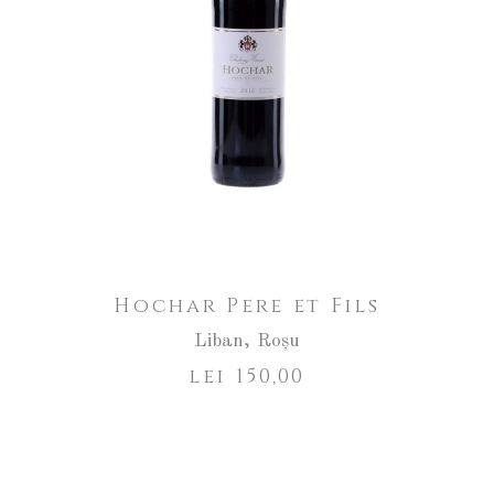
Hochar Pere et Fils
Liban
,
Roșu
lei
150,00