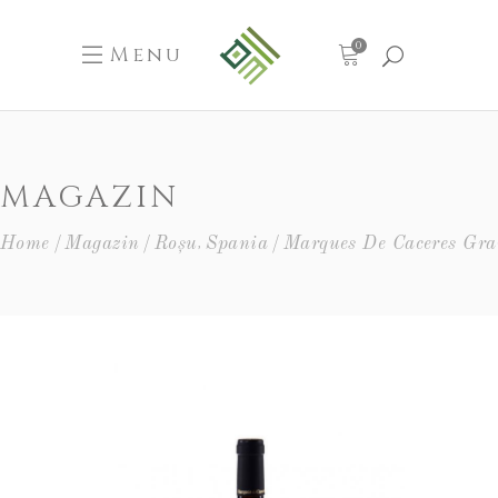
0
Menu
MAGAZIN
,
Home
Magazin
Roșu
Spania
Marques De Caceres Gra