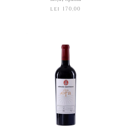
lei
170,00