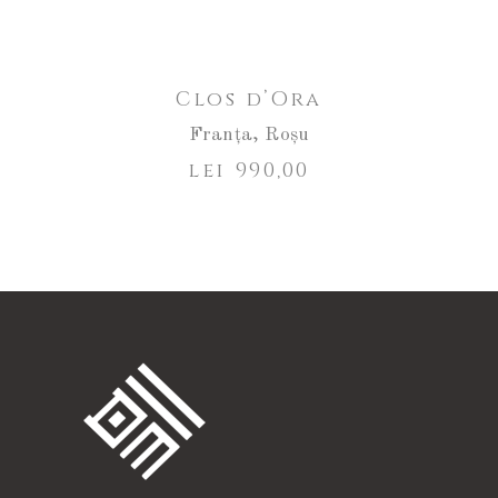
Clos d’Ora
Franța
,
Roșu
lei
990,00