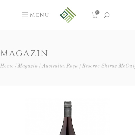
0
Menu
MAGAZIN
,
Home
Magazin
Australia
Roșu
Reserve Shiraz McGu