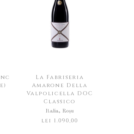
anc
La Fabriseria
e)
Amarone Della
Valpolicella DOC
Classico
Italia
,
Roșu
lei
1.090,00