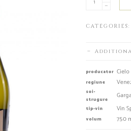
CATEGORIES
Addition
Cielo
producator
Venez
regiune
soi-
Garg
strugure
Vin 
tip-vin
750 
volum