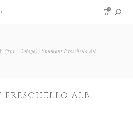
0
CT
V (non Vintage)
Spumant Freschello Alb
 FRESCHELLO ALB