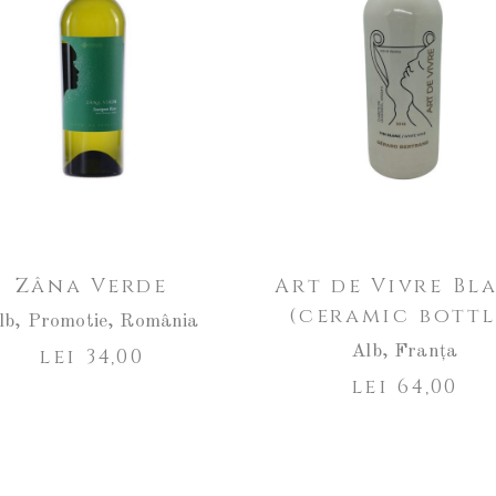
Zâna Verde
Art de Vivre Bl
(ceramic bottl
lb
,
Promotie
,
România
Alb
,
Franța
lei
34,00
lei
64,00