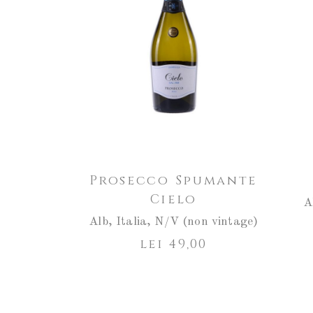
Prosecco Spumante
Cielo
A
Alb
,
Italia
,
N/V (non vintage)
lei
49,00