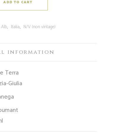
ADD TO CART
:
,
,
Alb
Italia
N/V (non vintage)
al information
 e Terra
ia-Giulia
anega
Spumant
ml