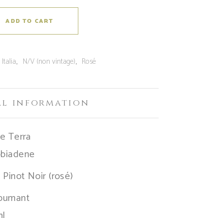
ADD TO CART
:
,
,
Italia
N/V (non vintage)
Rosé
al information
 e Terra
obiadene
,
Pinot Noir (rosé)
Spumant
ml