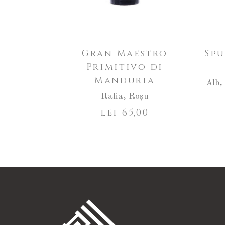
Gran Maestro
Sp
Primitivo di
Manduria
Alb
Italia
,
Roșu
lei
65,00