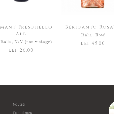
umant Freschello
Bericanto Rosa
Alb
Italia
,
Rosé
,
Italia
,
N/V (non vintage)
lei
45,00
lei
26,00
Noutati
Contul meu