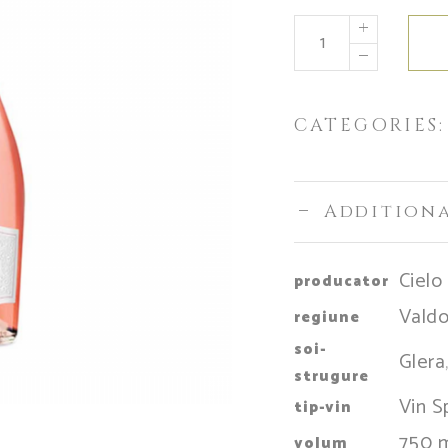
CATEGORIES
Addition
Cielo
producator
Vald
regiune
soi-
Glera
strugure
Vin 
tip-vin
750 
volum