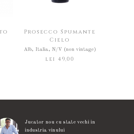
to
Prosecco Spumante
Cielo
Alb
,
Italia
,
N/V (non vintage)
lei
49,00
Jucator nou cu state vechi in
industria vinului